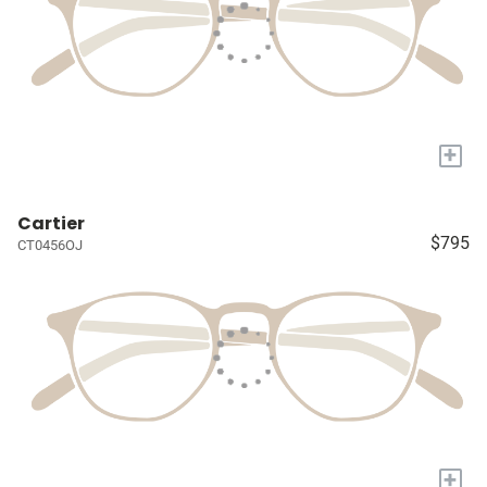
+
Cartier
$795
CT0456OJ
+