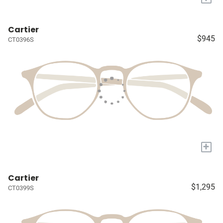
Cartier
$945
CT0396S
+
Cartier
$1,295
CT0399S