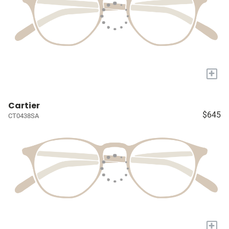
+
Cartier
$645
CT0438SA
+