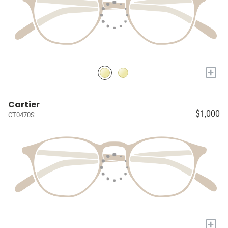
+
Cartier
$1,000
CT0470S
+