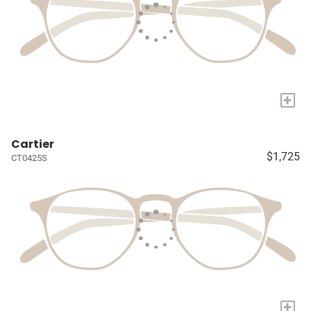
+
Cartier
$1,725
CT0425S
+