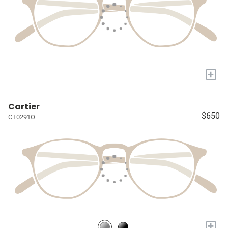
+
Cartier
$650
CT0291O
+