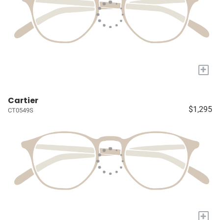
+
Cartier
$1,295
CT0549S
+