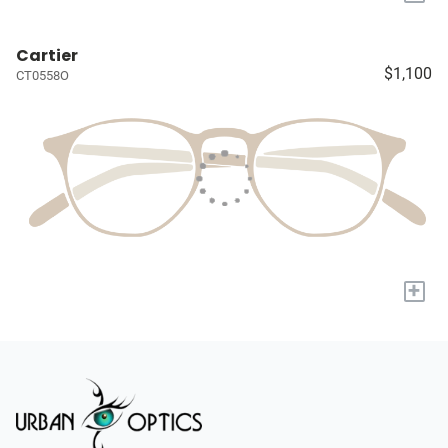
Cartier
$1,100
CT0558O
+