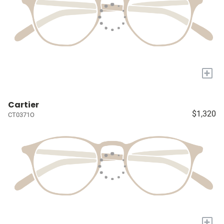
+
Cartier
$1,320
CT0371O
+