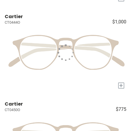
Cartier
$1,000
CT0444O
+
Cartier
$775
CT0450O