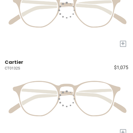
+
Cartier
$1,075
CT0132S
+