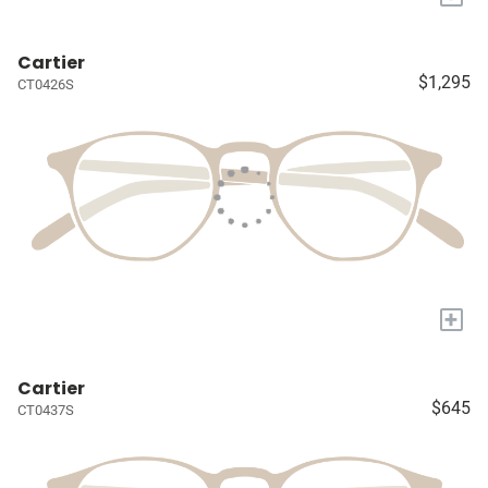
Cartier
$1,295
CT0426S
+
Cartier
$645
CT0437S