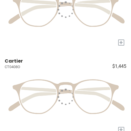
+
Cartier
$1,445
CT0408O
+