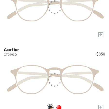
+
Cartier
$850
CT0493O
+